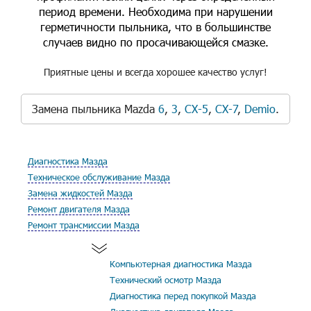
период времени. Необходима при нарушении
герметичности пыльника, что в большинстве
случаев видно по просачивающейся смазке.
Приятные цены и всегда хорошее качество услуг!
Замена пыльника Mazda
6
,
3
,
CX-5
,
CX-7
,
Demio
.
Диагностика Мазда
Техническое обслуживание Мазда
Замена жидкостей Мазда
Ремонт двигателя Мазда
Ремонт трансмиссии Мазда
Компьютерная диагностика Мазда
Технический осмотр Мазда
Диагностика перед покупкой Мазда