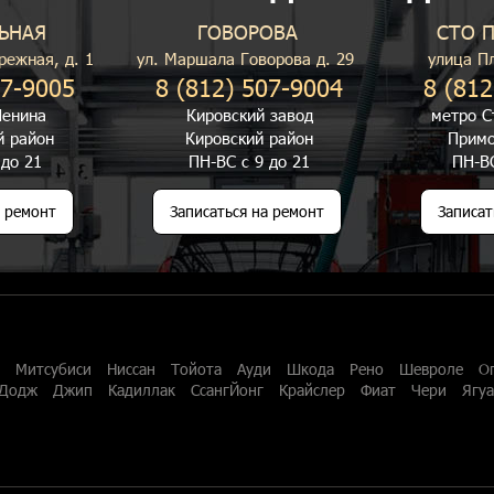
ЬНАЯ
ГОВОРОВА
СТО 
режная, д. 1
ул. Маршала Говорова д. 29
улица П
07-9005
8 (812) 507-9004
8 (812
енина
Кировский завод
метро С
й район
Кировский район
Примо
 до 21
ПН-ВС с 9 до 21
ПН-ВС
а ремонт
Записаться на ремонт
Записат
Митсубиси
Ниссан
Тойота
Ауди
Шкода
Рено
Шевроле
О
Додж
Джип
Кадиллак
СсангЙонг
Крайслер
Фиат
Чери
Ягу