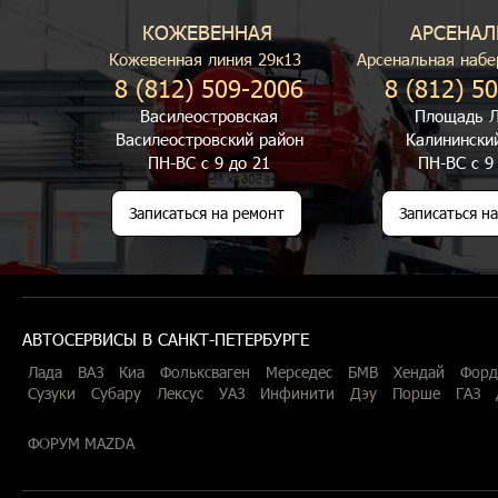
КОЖЕВЕННАЯ
АРСЕНАЛ
Кожевенная линия 29к13
Арсенальная набе
8 (812) 509-2006
8 (812) 5
Василеостровская
Площадь Л
Василеостровский район
Калинински
ПН-ВС с 9 до 21
ПН-ВС с 9
Записаться на ремонт
Записаться н
АВТОСЕРВИСЫ В САНКТ-ПЕТЕРБУРГЕ
Лада
ВАЗ
Киа
Фольксваген
Мерседес
БМВ
Хендай
Форд
Сузуки
Субару
Лексус
УАЗ
Инфинити
Дэу
Порше
ГАЗ
ФОРУМ MAZDA