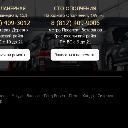
ПЛАНЕРНАЯ
СТО ОПОЛЧЕНИЯ
ланерная, 15Д
Народного Ополчения, 199, к3
) 409-3012
8 (812) 409-9006
тарая Деревня
метро Проспект Ветеранов
рский район
Красносельский район
 с 10 до 21
ПН-ВС с 9 до 21
ься на ремонт
Записаться на ремонт
пель
Мазда
Вольво
Ленд Ровер
Пежо
Хонда
Ситроен
ар