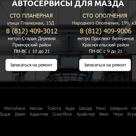
АВТОСЕРВИСЫ ДЛЯ МАЗДА
СТО ПЛАНЕРНАЯ
СТО ОПОЛЧЕНИЯ
улица Планерная, 15Д
Народного Ополчения, 199, к
8 (812) 409-3012
8 (812) 409-9006
метро Старая Деревня
метро Проспект Ветеранов
Приморский район
Красносельский район
ПН-ВС с 10 до 21
ПН-ВС с 9 до 21
Записаться на ремонт
Записаться на ремонт
Митсубиси
Ниссан
Тойота
Ауди
Шкода
Рено
Шевроле
О
Додж
Джип
Кадиллак
СсангЙонг
Крайслер
Фиат
Чери
Ягу