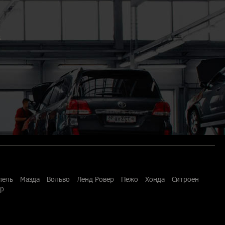
3
пель
Мазда
Вольво
Ленд Ровер
Пежо
Хонда
Ситроен
ар