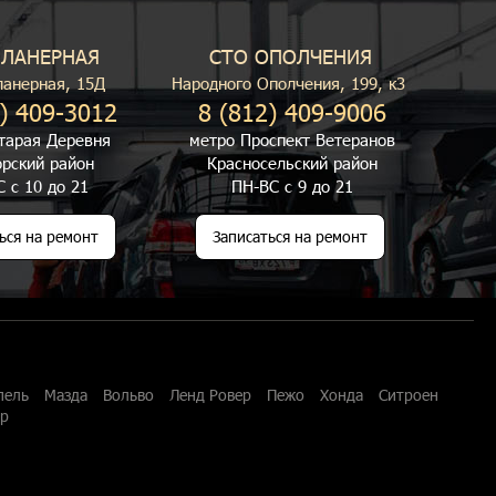
ПЛАНЕРНАЯ
СТО ОПОЛЧЕНИЯ
ланерная, 15Д
Народного Ополчения, 199, к3
) 409-3012
8 (812) 409-9006
тарая Деревня
метро Проспект Ветеранов
рский район
Красносельский район
 с 10 до 21
ПН-ВС с 9 до 21
ься на ремонт
Записаться на ремонт
пель
Мазда
Вольво
Ленд Ровер
Пежо
Хонда
Ситроен
ар