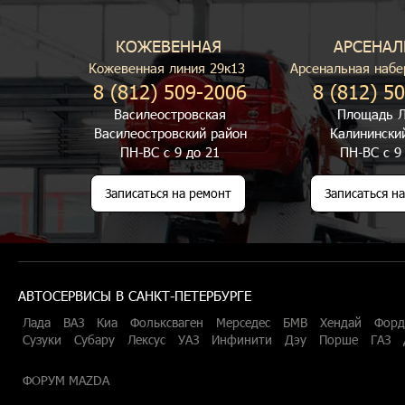
КОЖЕВЕННАЯ
АРСЕНАЛ
Кожевенная линия 29к13
Арсенальная набе
8 (812) 509-2006
8 (812) 5
Василеостровская
Площадь Л
Василеостровский район
Калинински
ПН-ВС с 9 до 21
ПН-ВС с 9
Записаться на ремонт
Записаться н
АВТОСЕРВИСЫ В САНКТ-ПЕТЕРБУРГЕ
Лада
ВАЗ
Киа
Фольксваген
Мерседес
БМВ
Хендай
Форд
Сузуки
Субару
Лексус
УАЗ
Инфинити
Дэу
Порше
ГАЗ
ФОРУМ MAZDA