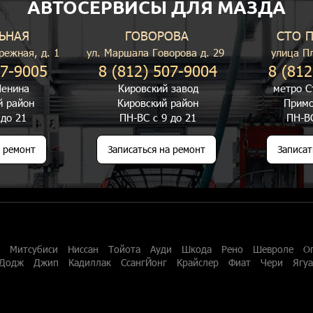
АВТОСЕРВИСЫ ДЛЯ МАЗДА
ЬНАЯ
ГОВОРОВА
СТО 
режная, д. 1
ул. Маршала Говорова д. 29
улица П
07-9005
8 (812) 507-9004
8 (812
енина
Кировский завод
метро С
й район
Кировский район
Примо
 до 21
ПН-ВС с 9 до 21
ПН-ВС
а ремонт
Записаться на ремонт
Записат
Митсубиси
Ниссан
Тойота
Ауди
Шкода
Рено
Шевроле
О
Додж
Джип
Кадиллак
СсангЙонг
Крайслер
Фиат
Чери
Ягу