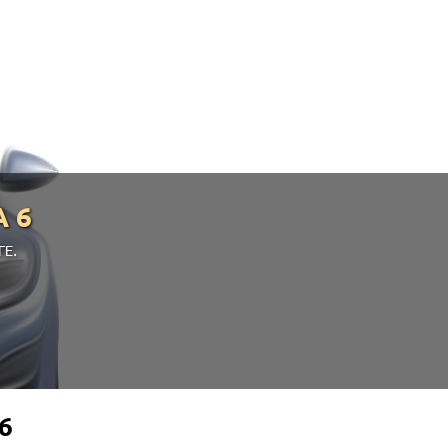
 6
ГЕ.
6