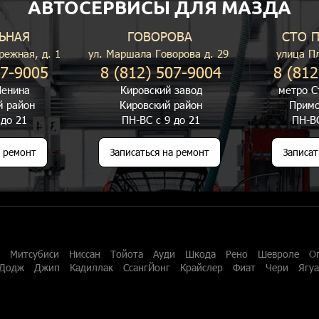
АВТОСЕРВИСЫ ДЛЯ МАЗДА
ЬНАЯ
ГОВОРОВА
СТО 
режная, д. 1
ул. Маршала Говорова д. 29
улица П
07-9005
8 (812) 507-9004
8 (812
енина
Кировский завод
метро С
й район
Кировский район
Примо
 до 21
ПН-ВС с 9 до 21
ПН-ВС
а ремонт
Записаться на ремонт
Записат
Митсубиси
Ниссан
Тойота
Ауди
Шкода
Рено
Шевроле
О
Додж
Джип
Кадиллак
СсангЙонг
Крайслер
Фиат
Чери
Ягу