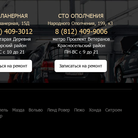
ПЛАНЕРНАЯ
СТО ОПОЛЧЕНИЯ
ланерная, 15Д
Народного Ополчения, 199, к3
) 409-3012
8 (812) 409-9006
тарая Деревня
метро Проспект Ветеранов
рский район
Красносельский район
 с 10 до 21
ПН-ВС с 9 до 21
ься на ремонт
Записаться на ремонт
пель
Мазда
Вольво
Ленд Ровер
Пежо
Хонда
Ситроен
ар