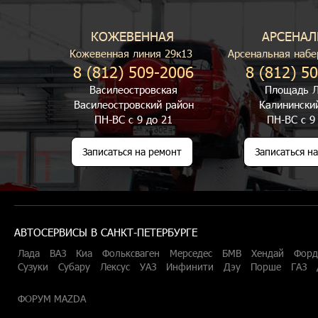
КОЖЕВЕННАЯ
АРСЕНАЛ
Кожевенная линия 29к13
Арсенальная набе
8 (812) 509-2006
8 (812) 5
Василеостровская
Площадь Л
Василеостровский район
Калинински
ПН-ВС с 9 до 21
ПН-ВС с 9
Записаться на ремонт
Записаться н
АВТОСЕРВИСЫ В САНКТ-ПЕТЕРБУРГЕ
Лада
ВАЗ
Киа
Фольксваген
Мерседес
БМВ
Хендай
Форд
Сузуки
Субару
Лексус
УАЗ
Инфинити
Дэу
Порше
ГАЗ
ФОРУМ MAZDA