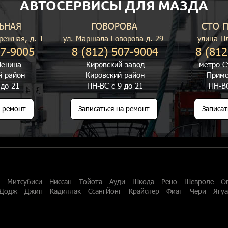
АВТОСЕРВИСЫ ДЛЯ МАЗДА
ЬНАЯ
ГОВОРОВА
СТО 
режная, д. 1
ул. Маршала Говорова д. 29
улица П
07-9005
8 (812) 507-9004
8 (812
енина
Кировский завод
метро С
й район
Кировский район
Примо
 до 21
ПН-ВС с 9 до 21
ПН-ВС
а ремонт
Записаться на ремонт
Записат
Митсубиси
Ниссан
Тойота
Ауди
Шкода
Рено
Шевроле
О
Додж
Джип
Кадиллак
СсангЙонг
Крайслер
Фиат
Чери
Ягу