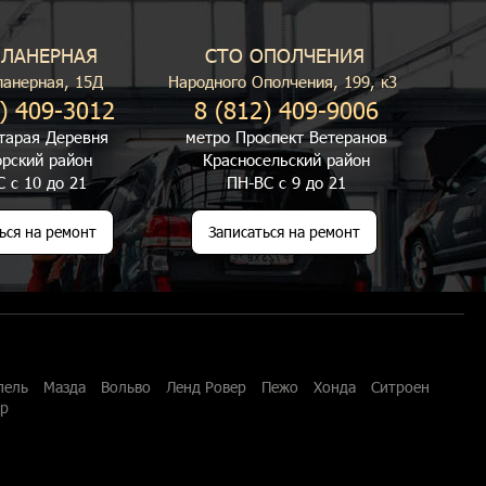
ПЛАНЕРНАЯ
СТО ОПОЛЧЕНИЯ
ланерная, 15Д
Народного Ополчения, 199, к3
) 409-3012
8 (812) 409-9006
тарая Деревня
метро Проспект Ветеранов
рский район
Красносельский район
 с 10 до 21
ПН-ВС с 9 до 21
ься на ремонт
Записаться на ремонт
пель
Мазда
Вольво
Ленд Ровер
Пежо
Хонда
Ситроен
ар