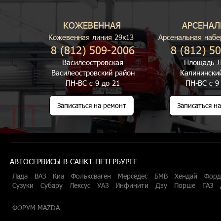
КОЖЕВЕННАЯ
АРСЕНАЛ
Кожевенная линия 29к13
Арсенальная набе
8 (812) 509-2006
8 (812) 5
Василеостровская
Площадь Л
Василеостровский район
Калинински
ПН-ВС с 9 до 21
ПН-ВС с 9
Записаться на ремонт
Записаться н
АВТОСЕРВИСЫ В САНКТ-ПЕТЕРБУРГЕ
Лада
ВАЗ
Киа
Фольксваген
Мерседес
БМВ
Хендай
Форд
Сузуки
Субару
Лексус
УАЗ
Инфинити
Дэу
Порше
ГАЗ
ФОРУМ MAZDA