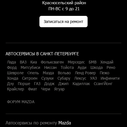
Красносельский район
ПН-ВС с 9 до 21
Записаться на ремонт
АВТОСЕРВИСЫ В САНКТ-ПЕТЕРБУРГЕ
Лада
ВАЗ
Киа
Фольксваген
Мерседес
БМВ
Хендай
Форд
Митсубиси
Ниссан
Тойота
Ауди
Шкода
Рено
Шевроле
Опель
Мазда
Вольво
Ленд Ровер
Пежо
Хонда
Ситроен
Сузуки
Субару
Лексус
УАЗ
Инфинити
Дэу
Порше
ГАЗ
Додж
Джип
Кадиллак
СсангЙонг
Крайслер
Фиат
Чери
Ягуар
ФОРУМ MAZDA
Автосервисы по ремонту
Mazda